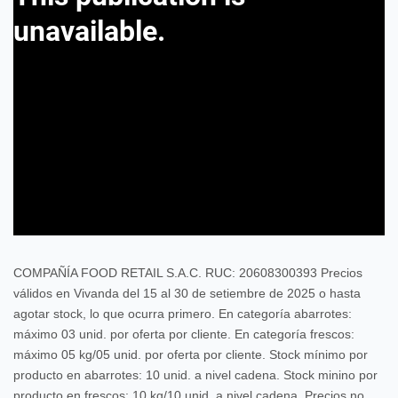
COMPAÑÍA FOOD RETAIL S.A.C. RUC: 20608300393 Precios
válidos en Vivanda del 15 al 30 de setiembre de 2025 o hasta
agotar stock, lo que ocurra primero. En categoría abarrotes:
máximo 03 unid. por oferta por cliente. En categoría frescos:
máximo 05 kg/05 unid. por oferta por cliente. Stock mínimo por
producto en abarrotes: 10 unid. a nivel cadena. Stock minino por
producto en frescos: 10 kg/10 unid. a nivel cadena. Precios no